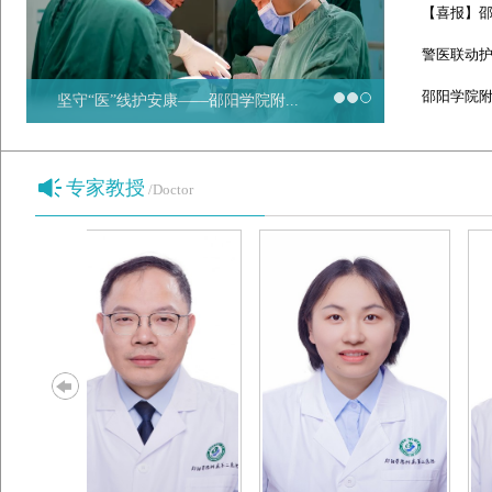
【喜报】邵
警医联动护
邵阳学院附属
坚守“医”线护安康——邵阳学院附...
专家教授
/Doctor