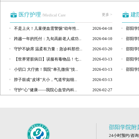
医疗护理
建
更多 >
/Medical Care
不是上火！儿童便血需警惕“幼年性...
2026-04-18
邵阳学
跨越一年的托付：九旬高龄老人成功...
2026-04-10
邵阳学
守护不缺席 温柔有力量：急诊科那些...
2026-03-20
邵阳学
【世界肾脏病日】误服有毒物品！七...
2026-03-13
邵阳学
小切口 大疗效！我院“单孔微痕”技...
2026-03-13
邵阳学
脖子鼓成“皮球”大小，气道窄如细...
2026-03-13
守护“心”健康——我院心血管内科...
2026-02-27
邵阳学院附
24小时预约/咨询电话